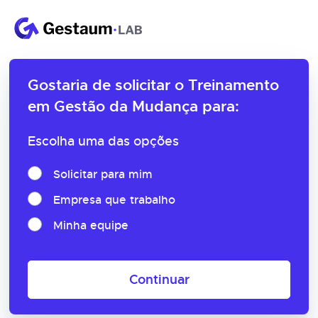
Gostaria de solicitar o
Treinamento
em Gestão da Mudança para:
Escolha uma das opções
Solicitar para mim
Empresa que trabalho
Minha equipe
Continuar