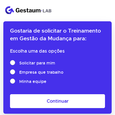
Gostaria de solicitar o
Treinamento
em Gestão da Mudança para:
Escolha uma das opções
Solicitar para mim
Empresa que trabalho
Minha equipe
Continuar