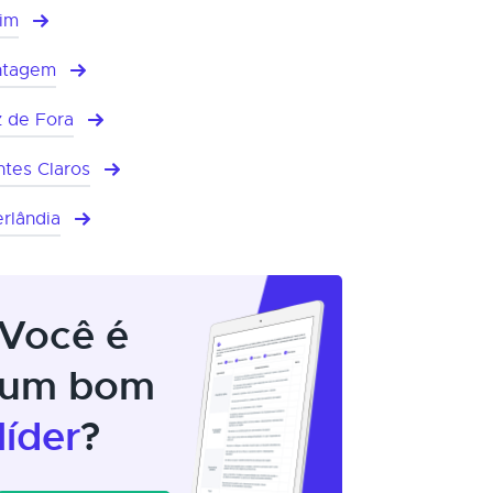
im
ntagem
z de Fora
tes Claros
rlândia
Você é
um bom
líder
?