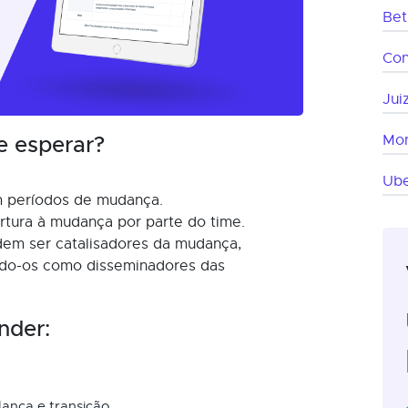
Bet
Co
Jui
e esperar?
Mon
Ube
m períodos de mudança.
tura à mudança por parte do time.
dem ser catalisadores da mudança,
ando-os como disseminadores das
nder:
ança e transição.