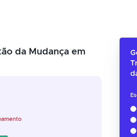
tão da Mudança em
G
T
d
Es