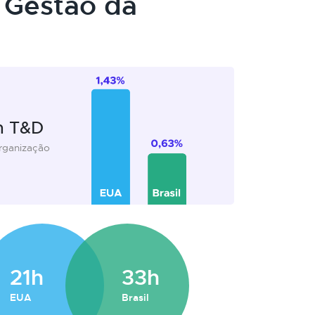
 Gestão da
m T&D
organização
21h
33h
EUA
Brasil