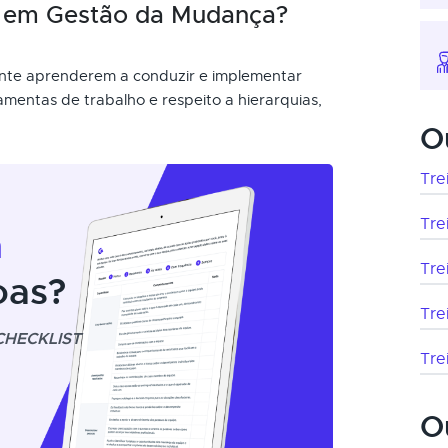
o em Gestão da Mudança?
nte aprenderem a conduzir e implementar
mentas de trabalho e respeito a hierarquias,
O
Tre
Tre
m
Tre
oas?
Tre
CHECKLIST
Tre
O