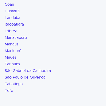
Coari
Humaitá
Iranduba
Itacoatiara
Lábrea
Manacapuru
Manaus
Manicoré
Maués
Parintins
São Gabriel da Cachoeira
São Paulo de Olivença
Tabatinga
Tefé