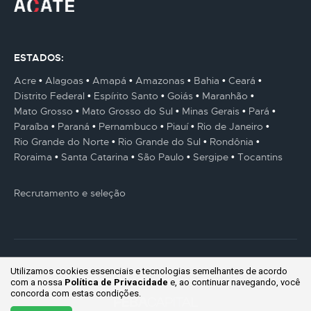
ESTADOS:
Acre
Alagoas
Amapá
Amazonas
Bahia
Ceará
Distrito Federal
Espírito Santo
Goiás
Maranhão
Mato Grosso
Mato Grosso do Sul
Minas Gerais
Pará
Paraíba
Paraná
Pernambuco
Piauí
Rio de Janeiro
Rio Grande do Norte
Rio Grande do Sul
Rondônia
Roraima
Santa Catarina
São Paulo
Sergipe
Tocantins
Recrutamento e seleção
Utilizamos cookies essenciais e tecnologias semelhantes de acordo
© Gestaum Lab ® Todos os direitos reservados.
com a nossa
Política de Privacidade
e, ao continuar
navegando, você
concorda com estas condições.