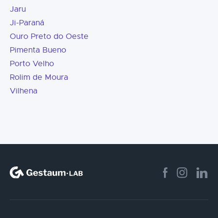
Jaru
Ji-Paraná
Ouro Preto do Oeste
Pimenta Bueno
Porto Velho
Rolim de Moura
Vilhena