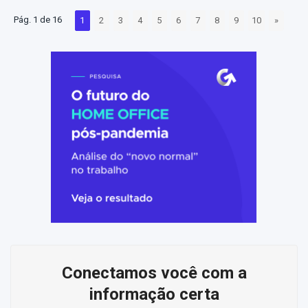
Pág. 1 de 16
1
2
3
4
5
6
7
8
9
10
»
Conectamos você com a
informação certa