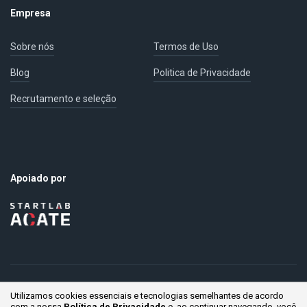
Empresa
Sobre nós
Termos de Uso
Blog
Politica de Privacidade
Recrutamento e seleção
Apoiado por
Utilizamos cookies essenciais e tecnologias semelhantes de acordo
© Gestaum Lab ® Todos os direitos reservados.
com a nossa
Política de Privacidade
e, ao continuar
navegando, você