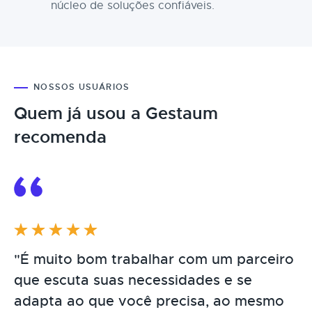
núcleo de soluções confiáveis.
NOSSOS USUÁRIOS
Quem já usou a Gestaum
recomenda
"É muito bom trabalhar com um parceiro
"Com excelência e praticidade, a
"Conseguimos dar cadência a um
que escuta suas necessidades e se
Gestaum Lab nos ajudou a entender a
processo muito importante: o
adapta ao que você precisa, ao mesmo
importância das técnicas de gestão de
desenvolvimento do empreendedor.