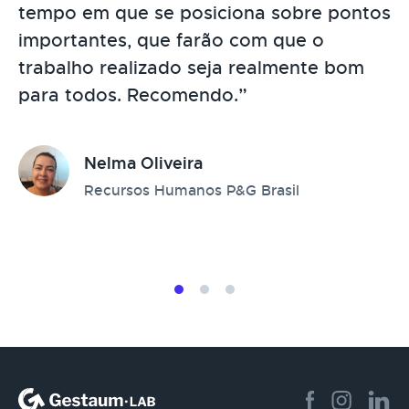
tempo em que se posiciona sobre pontos
pessoas e seus impactos na nossa
Através da metodologia de
importantes, que farão com que o
performance, orientando o corpo
acompanhamento, obtivemos diretrizes
trabalho realizado seja realmente bom
diretivo sobre o enfrentamento dos
mais claras, com as quais podemos atuar
para todos. Recomendo.”
desafios da empresa.”
melhor, pois esse era o nosso grande
gargalo."
Nelma Oliveira
Rafael Vicchini
Natália Ferreira
Recursos Humanos P&G Brasil
Diretor, Fundação ELOS
Gerente de Programas Estratégicos,
MIDITEC/ACATE