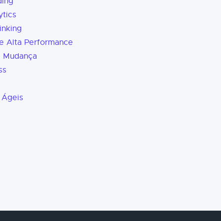
ding
tics
inking
e Alta Performance
a Mudança
ss
 Ágeis