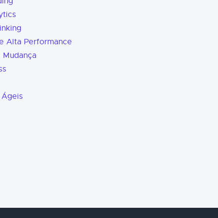
ding
tics
inking
e Alta Performance
a Mudança
ss
 Ágeis