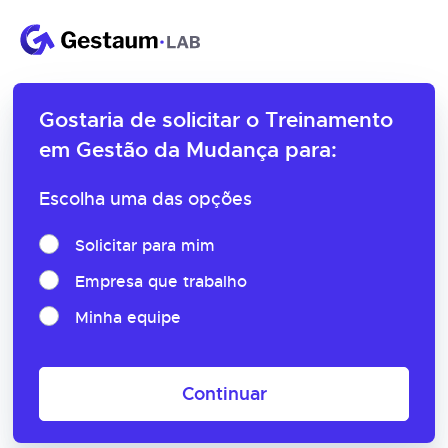
Gostaria de solicitar o
Treinamento
em Gestão da Mudança para:
Escolha uma das opções
Solicitar para mim
Empresa que trabalho
Minha equipe
Continuar