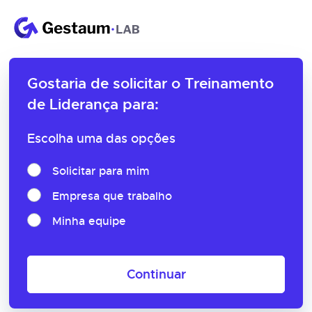
Gostaria de solicitar o
Treinamento
de Liderança para:
Escolha uma das opções
Solicitar para mim
Empresa que trabalho
Minha equipe
Continuar