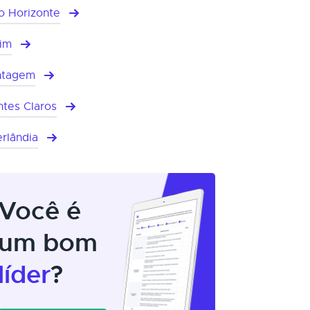
o Horizonte
im
ntagem
tes Claros
rlândia
Você é
um bom
líder
?