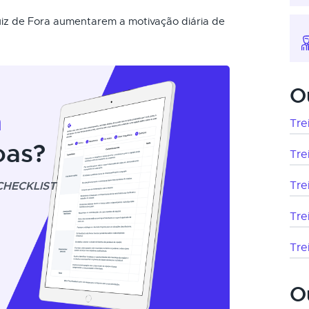
uiz de Fora aumentarem a motivação diária de
O
m
Tre
oas?
Tre
CHECKLIST
Tre
Tre
Tre
O