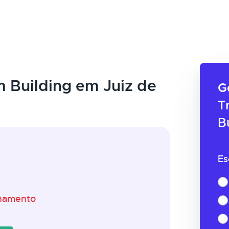
 Building em Juiz de
G
T
B
Es