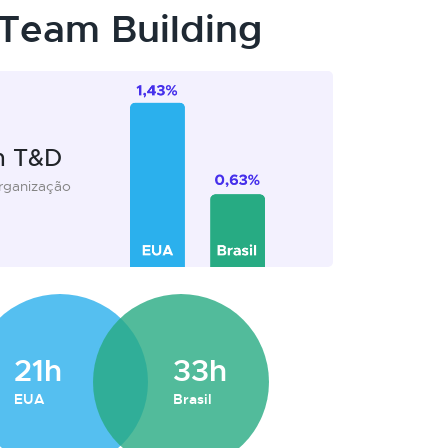
Team Building
m T&D
organização
21h
33h
EUA
Brasil