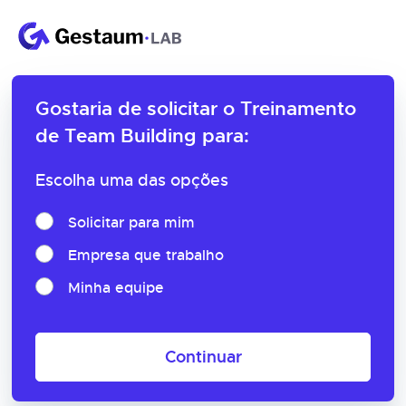
Gostaria de solicitar o
Treinamento
de Team Building para:
Escolha uma das opções
Solicitar para mim
Empresa que trabalho
Minha equipe
Continuar