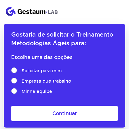
Gostaria de solicitar o
Treinamento
Metodologias Ágeis para:
Escolha uma das opções
Solicitar para mim
Empresa que trabalho
Minha equipe
Continuar