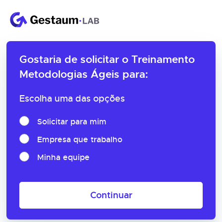
Gostaria de solicitar o
Treinamento
Metodologias Ágeis para:
Escolha uma das opções
Solicitar para mim
Empresa que trabalho
Minha equipe
Continuar