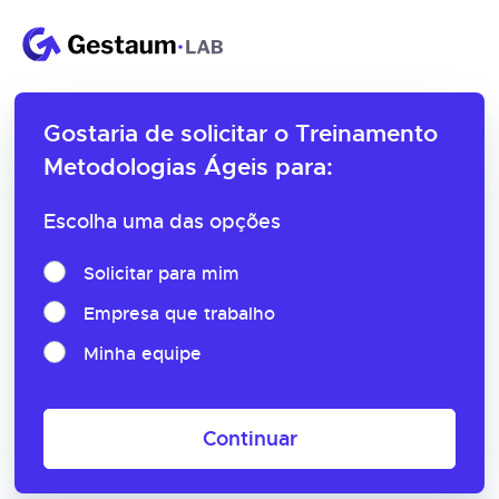
Gostaria de solicitar o
Treinamento
Metodologias Ágeis para:
Escolha uma das opções
Solicitar para mim
Empresa que trabalho
Minha equipe
Continuar