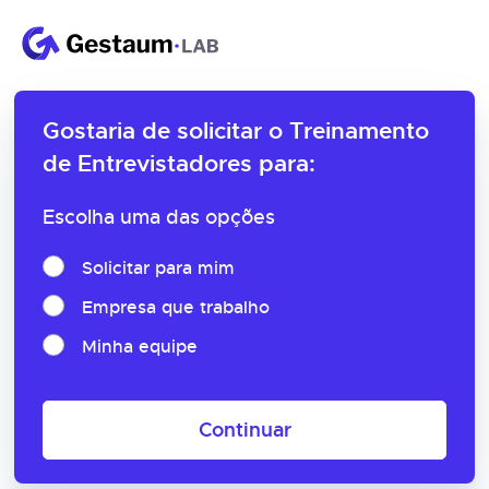
Gostaria de solicitar o
Treinamento
de Entrevistadores para:
Escolha uma das opções
Solicitar para mim
Empresa que trabalho
Minha equipe
Continuar