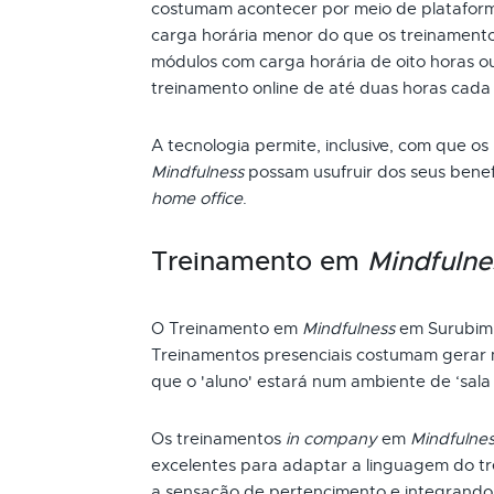
costumam acontecer por meio de plataform
carga horária menor do que os treinamento
módulos com carga horária de oito horas ou
treinamento online de até duas horas cada
A tecnologia permite, inclusive, com que os
Mindfulness
possam usufruir dos seus bene
home office
.
Treinamento em
Mindfulne
O Treinamento em
Mindfulness
em Surubim 
Treinamentos presenciais costumam gerar m
que o 'aluno' estará num ambiente de ‘sala 
Os treinamentos
in company
em
Mindfulne
excelentes para adaptar a linguagem do t
a sensação de pertencimento e integrando