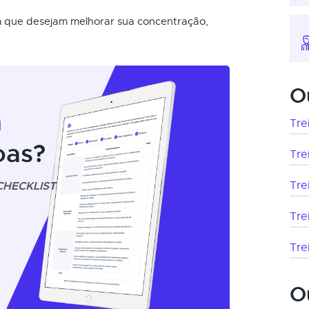
m que desejam melhorar sua concentração,
O
m
Tre
oas?
Tre
CHECKLIST
Tre
Tre
Tre
O