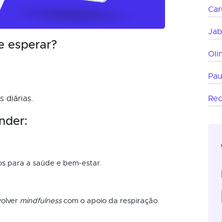
Car
Jab
e esperar?
Oli
Pau
 diárias.
Rec
nder:
os para a saúde e bem-estar.
volver
mindfulness
com o apoio da respiração.