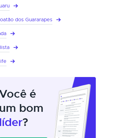
uaru
oatão dos Guararapes
nda
lista
ife
Você é
um bom
líder
?