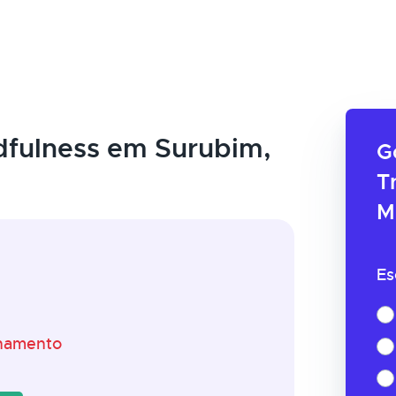
fulness em Surubim,
G
T
M
Es