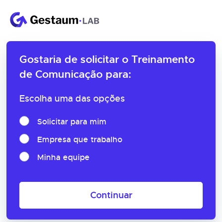
Gostaria de solicitar o
Treinamento
de Comunicação para:
Escolha uma das opções
Solicitar para mim
Empresa que trabalho
Minha equipe
Continuar