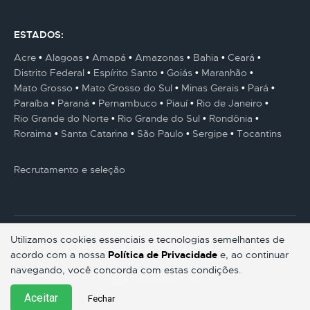
ESTADOS:
Acre
Alagoas
Amapá
Amazonas
Bahia
Ceará
Distrito Federal
Espírito Santo
Goiás
Maranhão
Mato Grosso
Mato Grosso do Sul
Minas Gerais
Pará
Paraíba
Paraná
Pernambuco
Piauí
Rio de Janeiro
Rio Grande do Norte
Rio Grande do Sul
Rondônia
Roraima
Santa Catarina
São Paulo
Sergipe
Tocantins
Recrutamento e seleção
Utilizamos cookies essenciais e tecnologias semelhantes de
acordo com a nossa
Política de Privacidade
e, ao continuar
© Gestaum Lab ® Todos os direitos reservados.
navegando, você concorda com estas condições.
Aceitar
Fechar