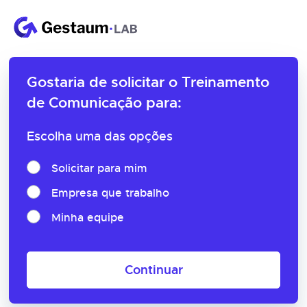
Gostaria de solicitar o
Treinamento
de Comunicação para:
Escolha uma das opções
Solicitar para mim
Empresa que trabalho
Minha equipe
Continuar