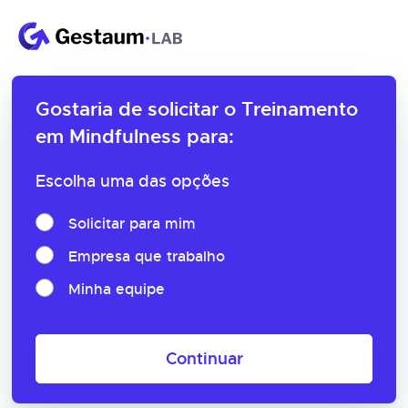
Gostaria de solicitar o
Treinamento
em Mindfulness para:
Escolha uma das opções
Solicitar para mim
Empresa que trabalho
Minha equipe
Continuar