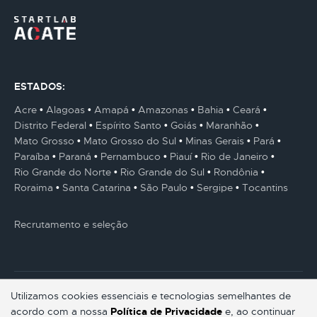
ESTADOS:
Acre
Alagoas
Amapá
Amazonas
Bahia
Ceará
Distrito Federal
Espírito Santo
Goiás
Maranhão
Mato Grosso
Mato Grosso do Sul
Minas Gerais
Pará
Paraíba
Paraná
Pernambuco
Piauí
Rio de Janeiro
Rio Grande do Norte
Rio Grande do Sul
Rondônia
Roraima
Santa Catarina
São Paulo
Sergipe
Tocantins
Recrutamento e seleção
Utilizamos cookies essenciais e tecnologias semelhantes de
acordo com a nossa
Política de Privacidade
e, ao continuar
© Gestaum Lab ® Todos os direitos reservados.