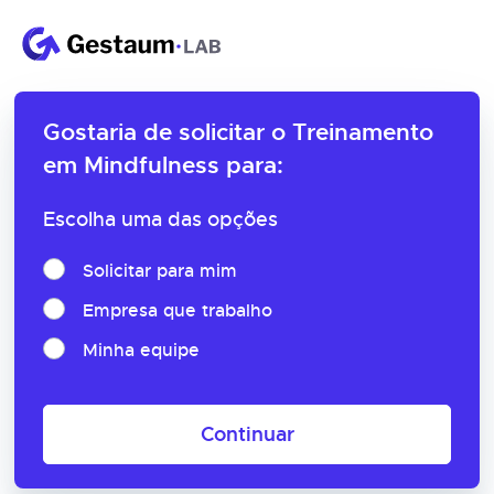
Gostaria de solicitar o
Treinamento
em Mindfulness para:
Escolha uma das opções
Solicitar para mim
Empresa que trabalho
Minha equipe
Continuar