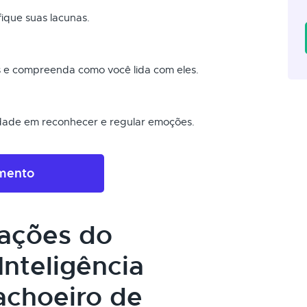
fique suas lacunas.
ais e compreenda como você lida com eles.
dade em reconhecer e regular emoções.
amento
cações do
nteligência
achoeiro de