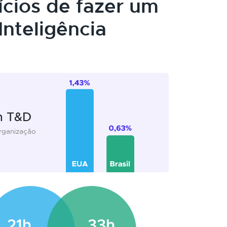
ícios de fazer um
nteligência
m T&D
organização
21h
33h