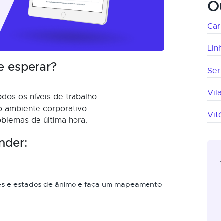
O
Car
Lin
e esperar?
Ser
Vil
os os níveis de trabalho.
 ambiente corporativo.
Vit
oblemas de última hora.
nder:
ões e estados de ânimo e faça um mapeamento