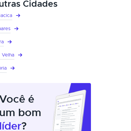
utras Cidades
iacica
hares
ra
a Velha
ória
Você é
um bom
líder
?