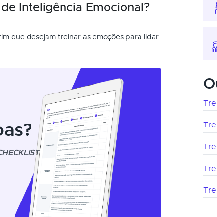
de Inteligência Emocional?
rim que desejam treinar as emoções para lidar
O
m
Tre
oas?
Tre
Tre
CHECKLIST
Tre
Tre