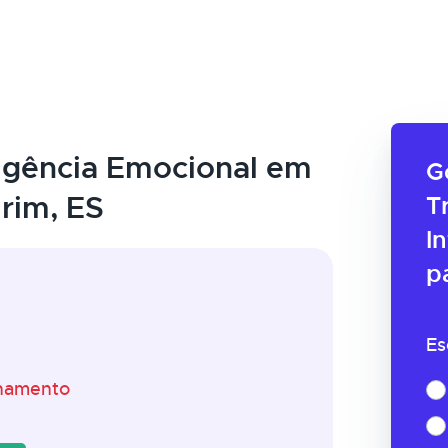
ligência Emocional em
G
rim, ES
T
I
p
Es