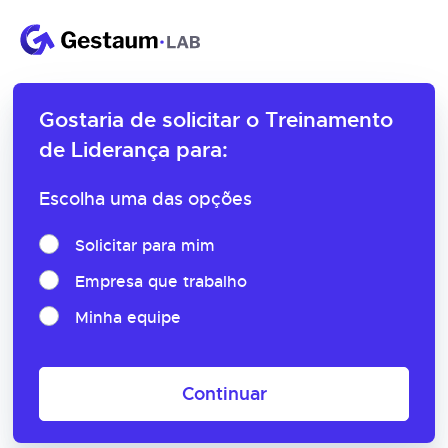
Gostaria de solicitar o
Treinamento
de Liderança para:
Escolha uma das opções
Solicitar para mim
Empresa que trabalho
Minha equipe
Continuar