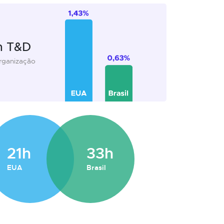
m T&D
organização
21h
33h
EUA
Brasil