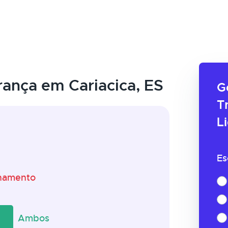
ança em Cariacica, ES
G
T
L
Es