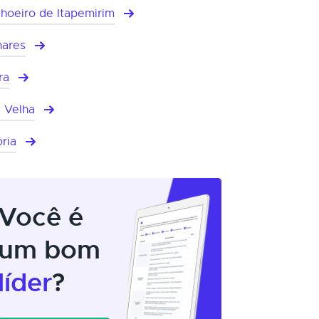
hoeiro de Itapemirim
hares
ra
a Velha
ória
Você é
um bom
líder
?