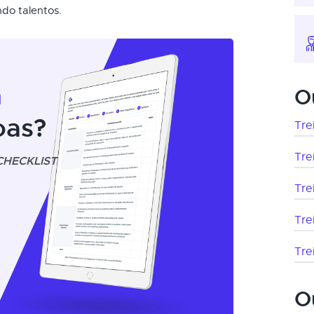
ndo talentos.
m
O
oas?
Tre
Tre
CHECKLIST
Tre
Tre
Tre
O