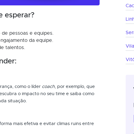
Cac
e esperar?
Lin
Ser
o de pessoas e equipes.
ngajamento da equipe.
Vil
e talentos.
nder:
Vit
derança, como o líder
coach
, por exemplo, que
descubra o impacto no seu time e saiba como
cada situação.
orma mais efetiva e evitar climas ruins entre