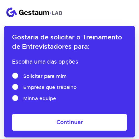
Gostaria de solicitar o
Treinamento
de Entrevistadores para:
Escolha uma das opções
Solicitar para mim
Empresa que trabalho
Minha equipe
Continuar