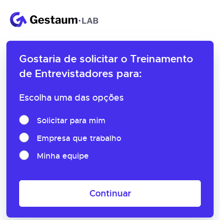
Gostaria de solicitar o
Treinamento
de Entrevistadores para:
Escolha uma das opções
Solicitar para mim
Empresa que trabalho
Minha equipe
Continuar