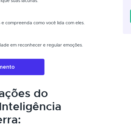
fique suas lacunas.
ais e compreenda como você lida com eles.
dade em reconhecer e regular emoções.
amento
cações do
nteligência
rra: