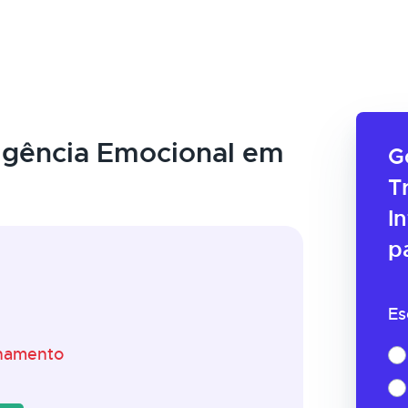
ligência Emocional em
G
T
I
p
Es