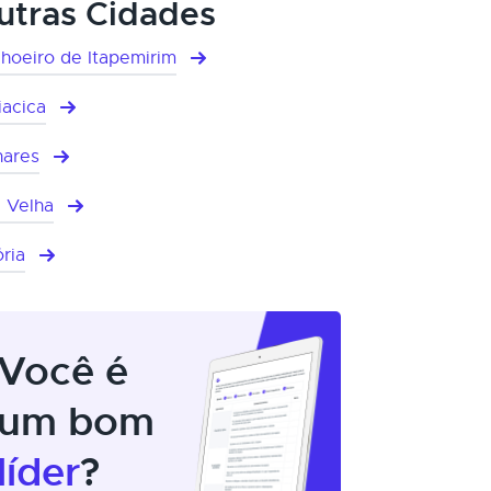
utras Cidades
hoeiro de Itapemirim
iacica
hares
a Velha
ória
Você é
um bom
líder
?