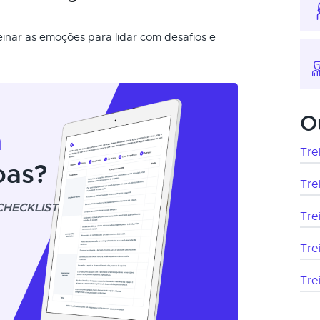
einar as emoções para lidar com desafios e
O
m
Tre
oas?
Tre
CHECKLIST
Tre
Tre
Tre