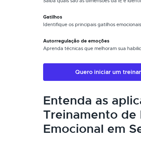
Saiba quais são as dimensões da IE e identi
Gatilhos
Identifique os principais gatilhos emocion
Autorregulação de emoções
Aprenda técnicas que melhoram sua habili
Quero iniciar um trein
Entenda as apli
Treinamento de I
Emocional em Se