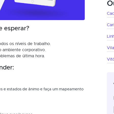
O
Cac
Car
e esperar?
Lin
os os níveis de trabalho.
Vil
 ambiente corporativo.
oblemas de última hora.
Vit
nder:
ões e estados de ânimo e faça um mapeamento