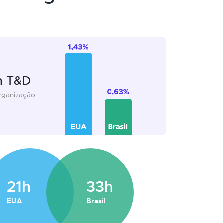
m T&D
organização
21h
33h
EUA
Brasil