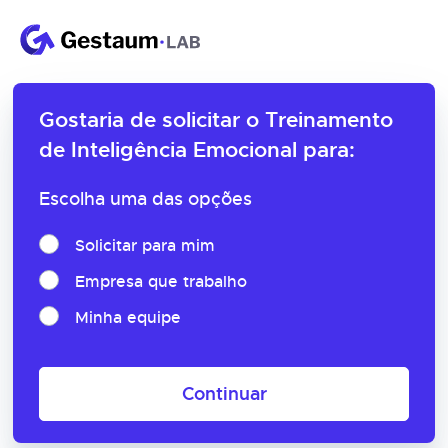
Gostaria de solicitar o
Treinamento
de Inteligência Emocional para:
Escolha uma das opções
Solicitar para mim
Empresa que trabalho
Minha equipe
Continuar