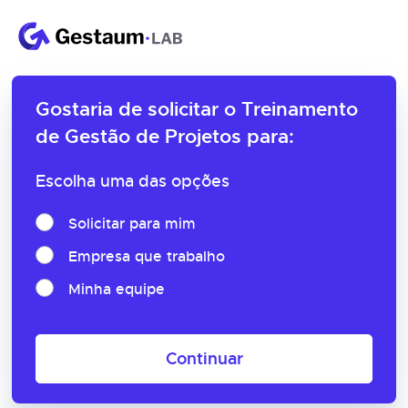
Gostaria de solicitar o
Treinamento
de Gestão de Projetos para:
Escolha uma das opções
Solicitar para mim
Empresa que trabalho
Minha equipe
Continuar