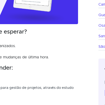
Cam
Gua
Os
e esperar?
San
anizados.
São
 e mudanças de última hora.
nder:
 para gestão de projetos, através do estudo
.