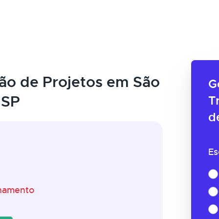
ão de Projetos em São
G
 SP
T
d
Es