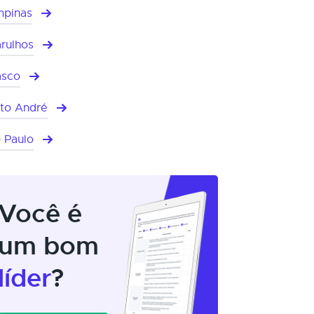
pinas
rulhos
asco
to André
 Paulo
Você é
um bom
líder
?