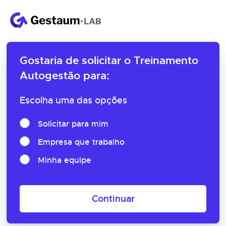
Gostaria de solicitar o
Treinamento
Autogestão para:
Escolha uma das opções
Solicitar para mim
Empresa que trabalho
Minha equipe
Continuar