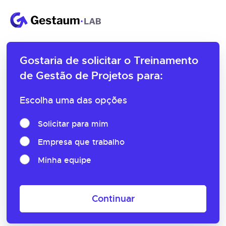
Gostaria de solicitar o
Treinamento
de Gestão de Projetos para:
Escolha uma das opções
Solicitar para mim
Empresa que trabalho
Minha equipe
Continuar