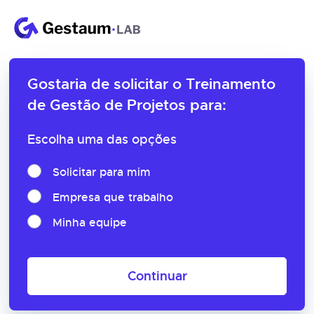
Gostaria de solicitar o
Treinamento
de Gestão de Projetos para:
Escolha uma das opções
Solicitar para mim
Empresa que trabalho
Minha equipe
Continuar