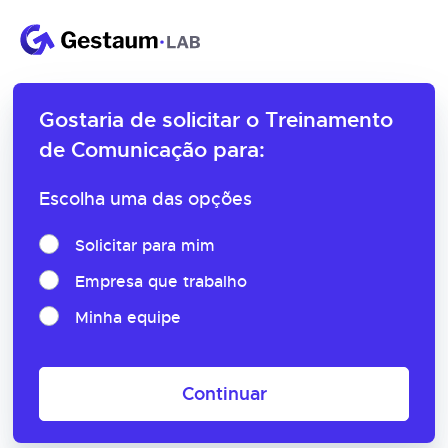
Gostaria de solicitar o
Treinamento
de Comunicação para:
Escolha uma das opções
Solicitar para mim
Empresa que trabalho
Minha equipe
Continuar