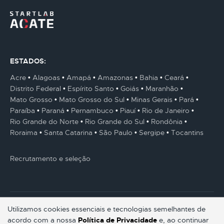
ESTADOS:
Acre
Alagoas
Amapá
Amazonas
Bahia
Ceará
Distrito Federal
Espírito Santo
Goiás
Maranhão
Mato Grosso
Mato Grosso do Sul
Minas Gerais
Pará
Paraíba
Paraná
Pernambuco
Piauí
Rio de Janeiro
Rio Grande do Norte
Rio Grande do Sul
Rondônia
Roraima
Santa Catarina
São Paulo
Sergipe
Tocantins
Recrutamento e seleção
Utilizamos cookies essenciais e tecnologias semelhantes de
acordo com a nossa
Política de Privacidade
e, ao continuar
© Gestaum Lab ® Todos os direitos reservados.