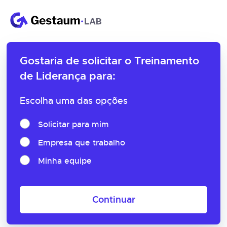
Gostaria de solicitar o
Treinamento
de Liderança para:
Escolha uma das opções
Solicitar para mim
Empresa que trabalho
Minha equipe
Continuar