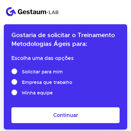
Gostaria de solicitar o
Treinamento
Metodologias Ágeis para:
Escolha uma das opções
Solicitar para mim
Empresa que trabalho
Minha equipe
Continuar