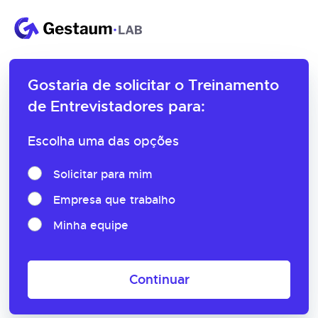
Gostaria de solicitar o
Treinamento
de Entrevistadores para:
Escolha uma das opções
Solicitar para mim
Empresa que trabalho
Minha equipe
Continuar