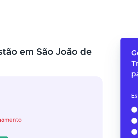
stão em São João de
G
T
p
Es