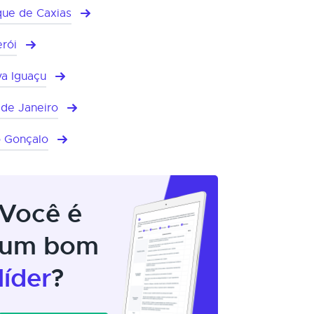
ue de Caxias
erói
a Iguaçu
 de Janeiro
 Gonçalo
Você é
um bom
líder
?