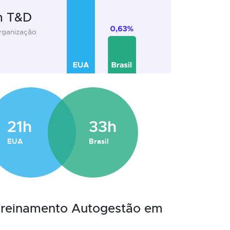
m T&D
organização
21h
33h
EUA
Brasil
 Treinamento Autogestão em