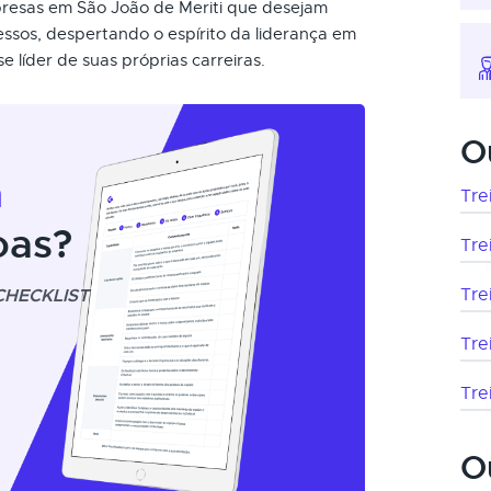
mpresas em São João de Meriti que desejam
essos, despertando o espírito da liderança em
líder de suas próprias carreiras.
O
m
Tre
oas?
Tre
CHECKLIST
Tre
Tre
Tre
O