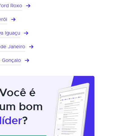
ford Roxo
erói
a Iguaçu
 de Janeiro
 Gonçalo
Você é
um bom
líder
?