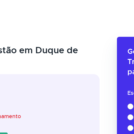
stão em Duque de
G
T
p
Es