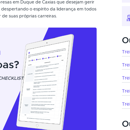
mpresas em Duque de Caxias que desejam gerir
, despertando o espírito da liderança em todos
de suas próprias carreiras.
O
m
Tre
oas?
Tre
CHECKLIST
Tre
Tre
Tre
O