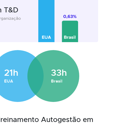
m T&D
organização
21h
33h
EUA
Brasil
 Treinamento Autogestão em