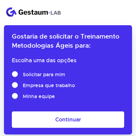
Gostaria de solicitar o
Treinamento
Metodologias Ágeis para:
Escolha uma das opções
Solicitar para mim
Empresa que trabalho
Minha equipe
Continuar