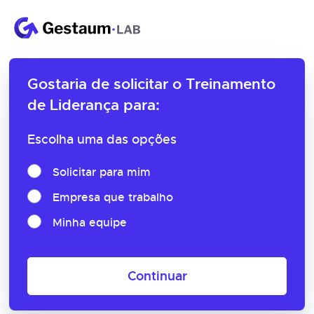
Gostaria de solicitar o
Treinamento
de Liderança para:
Escolha uma das opções
Solicitar para mim
Empresa que trabalho
Minha equipe
Continuar