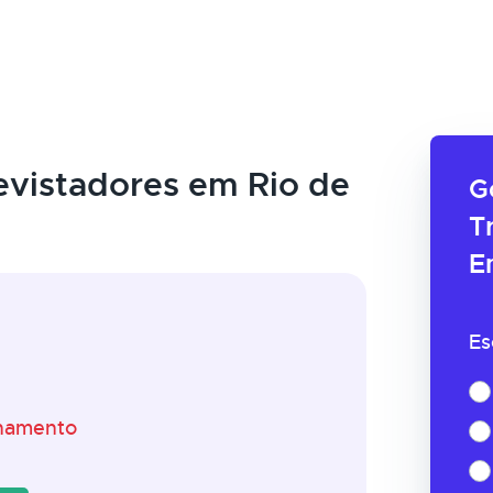
evistadores em Rio de
G
T
E
Es