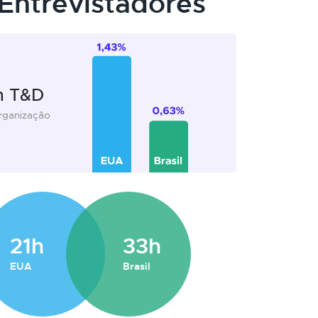
Entrevistadores
m T&D
organização
21h
33h
EUA
Brasil