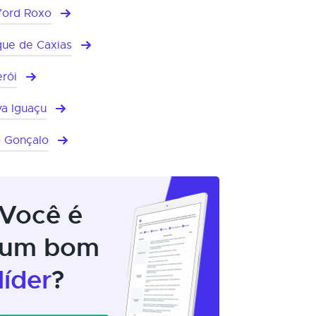
ford Roxo
ue de Caxias
erói
a Iguaçu
 Gonçalo
Você é
um bom
líder
?