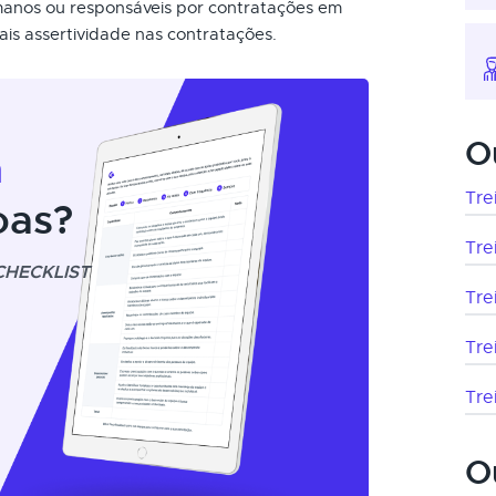
manos ou responsáveis por contratações em
is assertividade nas contratações.
O
m
Tre
oas?
Tre
CHECKLIST
Tre
Tre
Tre
O