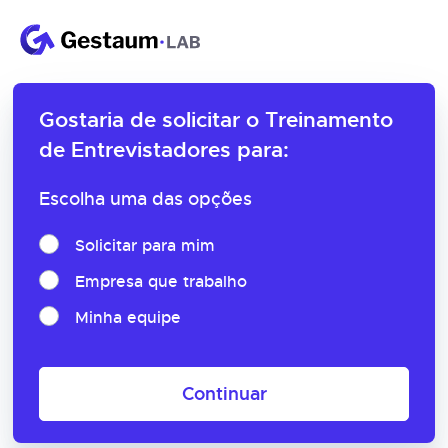
Gostaria de solicitar o
Treinamento
de Entrevistadores para:
Escolha uma das opções
Solicitar para mim
Empresa que trabalho
Minha equipe
Continuar