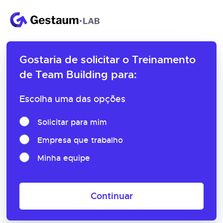
Gostaria de solicitar o
Treinamento
de Team Building para:
Escolha uma das opções
Solicitar para mim
Empresa que trabalho
Minha equipe
Continuar