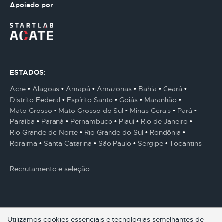
Apoiado por
ESTADOS:
Acre
Alagoas
Amapá
Amazonas
Bahia
Ceará
Distrito Federal
Espírito Santo
Goiás
Maranhão
Mato Grosso
Mato Grosso do Sul
Minas Gerais
Pará
Paraíba
Paraná
Pernambuco
Piauí
Rio de Janeiro
Rio Grande do Norte
Rio Grande do Sul
Rondônia
Roraima
Santa Catarina
São Paulo
Sergipe
Tocantins
Recrutamento e seleção
Utilizamos cookies essenciais e tecnologias semelhantes de