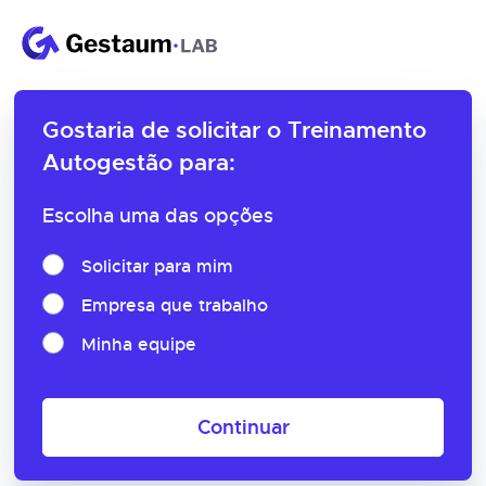
Gostaria de solicitar o
Treinamento
Autogestão para:
Escolha uma das opções
Solicitar para mim
Empresa que trabalho
Minha equipe
Continuar