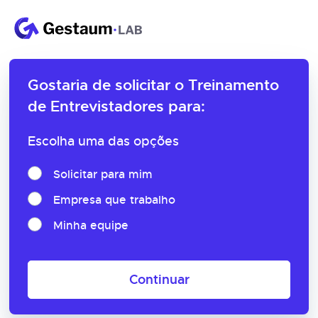
Gostaria de solicitar o
Treinamento
de Entrevistadores para:
Escolha uma das opções
Solicitar para mim
Empresa que trabalho
Minha equipe
Continuar