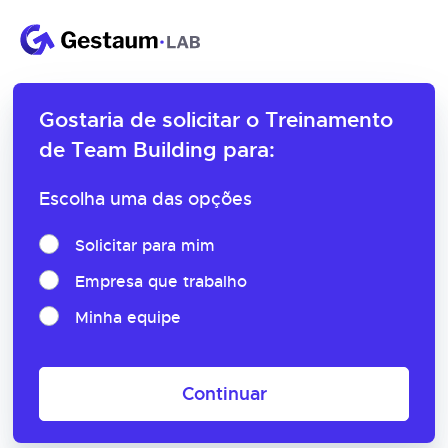
Gostaria de solicitar o
Treinamento
de Team Building para:
Escolha uma das opções
Solicitar para mim
Empresa que trabalho
Minha equipe
Continuar