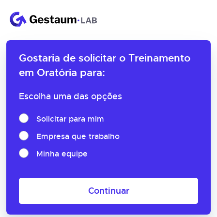
Gostaria de solicitar o
Treinamento
em Oratória para:
Escolha uma das opções
Solicitar para mim
Empresa que trabalho
Minha equipe
Continuar