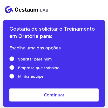
Gostaria de solicitar o
Treinamento
em Oratória para:
Escolha uma das opções
Solicitar para mim
Empresa que trabalho
Minha equipe
Continuar